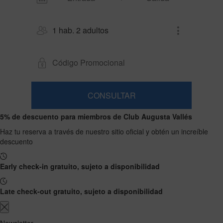
1 hab. 2 adultos
CONSULTAR
Habitación
Añadir
2
1
5% de descuento para miembros de Club Augusta Vallés
0
habitación
adultos
Habitaciones
niños
Buscar
Desde
Haz tu reserva a través de nuestro sitio oficial y obtén un increíble
y
Hasta
13
descuento
12
ocupaciones
años
años
Early check-in gratuito, sujeto a disponibilidad
Late check-out gratuito, sujeto a disponibilidad