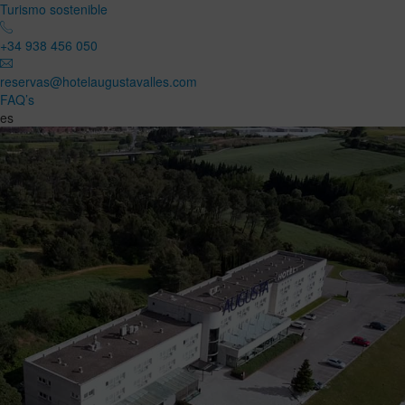
Turismo sostenible
+34 938 456 050
reservas@hotelaugustavalles.com
FAQ’s
es