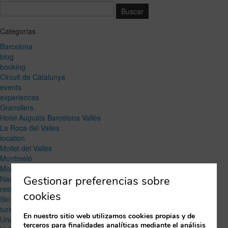
Categorías
Barcelona
blog
booking
Circuit de Catalunya
events
experiences
Granollers
Hotel Augusta Barcelona Vallès
La Roca del Valles
location
Mollet del Vallès
Montmeló
Montornés del Vallès
Gestionar preferencias sobre
Navidad
restaurant
cookies
Sin categoría
turism
En nuestro sitio web utilizamos cookies propias y de
Uncategorized
terceros para finalidades analíticas mediante el análisis