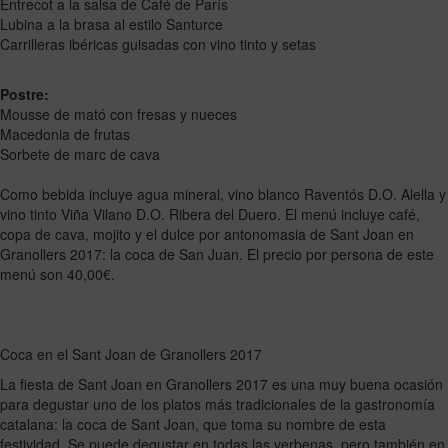
Entrecot a la salsa de Café de París
Lubina a la brasa al estilo Santurce
Carrilleras ibéricas guisadas con vino tinto y setas
Postre:
Mousse de mató con fresas y nueces
Macedonia de frutas
Sorbete de marc de cava
Como bebida incluye agua mineral, vino blanco Raventós D.O. Alella y
vino tinto Viña Vilano D.O. Ribera del Duero. El menú incluye café,
copa de cava, mojito y el dulce por antonomasia de Sant Joan en
Granollers 2017: la coca de San Juan. El precio por persona de este
menú son 40,00€.
Coca en el Sant Joan de Granollers 2017
La fiesta de Sant Joan en Granollers 2017 es una muy buena ocasión
para degustar uno de los platos más tradicionales de la gastronomía
catalana: la coca de Sant Joan, que toma su nombre de esta
festividad. Se puede degustar en todas las verbenas, pero también en