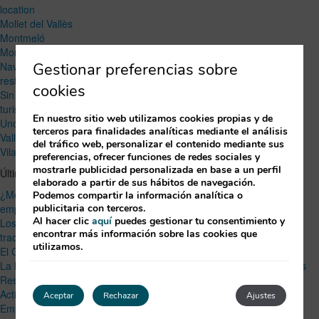
location
Mollet del Vallès
Montmeló
Montornés del Vallès
Gestionar preferencias sobre
Navidad
restaurant
cookies
Sin categoría
turism
En nuestro sitio web utilizamos cookies propias y de
Uncategorized
terceros para finalidades analíticas mediante el análisis
Vallés Oriental
del tráfico web, personalizar el contenido mediante sus
Vilanova del Vallès
preferencias, ofrecer funciones de redes sociales y
mostrarle publicidad personalizada en base a un perfil
Últimos Post
elaborado a partir de sus hábitos de navegación.
¿Menú finger o menú sentado? Cómo elegir bien en un evento de
Podemos compartir la información analítica o
publicitaria con terceros.
empresa
Al hacer clic
aquí
puedes gestionar tu consentimiento y
Los mejores productos locales del Vallès Oriental: sabores y
encontrar más información sobre las cookies que
tradiciones de la región
utilizamos.
El Gran Premio de España: velocidad y emoción en Montmeló
La Marató de TV3 2024: Apoyo a la Investigación en Enfermedades
Respiratorias
Actividades de Fin de Año para Empresas: Más que Cenas de
Aceptar
Rechazar
Ajustes
Empresa