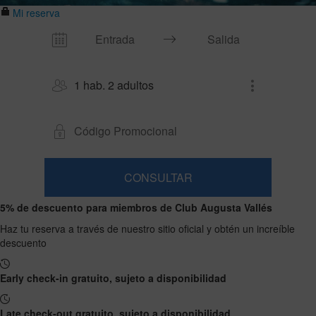
Mi reserva
1 hab. 2 adultos
CONSULTAR
Habitación
Añadir
2
1
5% de descuento para miembros de Club Augusta Vallés
0
habitación
adultos
Habitaciones
niños
Buscar
Desde
Haz tu reserva a través de nuestro sitio oficial y obtén un increíble
y
Hasta
13
descuento
12
ocupaciones
años
años
Early check-in gratuito, sujeto a disponibilidad
Late check-out gratuito, sujeto a disponibilidad