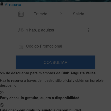
Mi reserva
1 hab. 2 adultos
CONSULTAR
Habitación
Añadir
2
1
5% de descuento para miembros de Club Augusta Vallés
0
habitación
adultos
Habitaciones
niños
Buscar
Desde
Haz tu reserva a través de nuestro sitio oficial y obtén un increíble
y
Hasta
13
descuento
12
ocupaciones
años
años
Early check-in gratuito, sujeto a disponibilidad
Late check-out gratuito, sujeto a disponibilidad