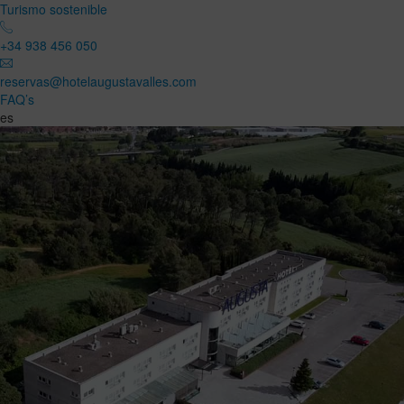
Turismo sostenible
+34 938 456 050
reservas@hotelaugustavalles.com
FAQ’s
es