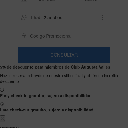
1 hab. 2 adultos
CONSULTAR
Habitación
Añadir
2
1
5% de descuento para miembros de Club Augusta Vallés
0
habitación
adultos
Habitaciones
niños
Buscar
Desde
Haz tu reserva a través de nuestro sitio oficial y obtén un increíble
y
Hasta
13
descuento
12
ocupaciones
años
años
Early check-in gratuito, sujeto a disponibilidad
Late check-out gratuito, sujeto a disponibilidad