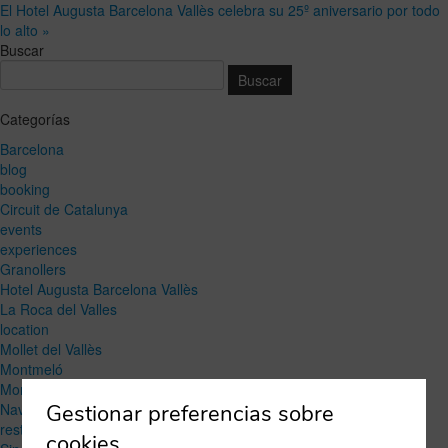
El Hotel Augusta Barcelona Vallès celebra su 25º aniversario por todo
lo alto »
Buscar
Categorías
Barcelona
blog
booking
Circuit de Catalunya
events
experiences
Granollers
Hotel Augusta Barcelona Vallès
La Roca del Valles
location
Mollet del Vallès
Montmeló
Montornés del Vallès
Gestionar preferencias sobre
Navidad
restaurant
cookies