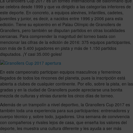
La Granollers Cup 2017 es un torneo internacional de balonmano que
se celebra desde 1999 y que va dirigido a las categorías inferiores de
este deporte. En concreto, a equipos alevines, infantiles, cadetes,
juveniles y junior, es decir, a nacidos entre 1996 y 2006 para esta
edición. Tiene su epicentro en el Palau Olímpic de Granollers de
Granollers, pero también se disputan partidos en otras localidades
cercanas. Para comprender la magnitud del torneo basta con
mencionar las cifras de la edición de 2016: 375 equipos participantes,
con más de 5.400 jugadores en pista y más de 1.150 partidos
disputados. ¡Y casi 35.000 goles!
En este campeonato participan equipos masculinos y femeninos
llegados de todos los rincones del planeta, pues la inscripción está
abierta a clubes de cualquier continente. Por ello, sobre la pista, en las
gradas y en la ciudad de Granollers puede apreciarse una bonita
mezcla de culturas y etnias durante los cinco días de torneo.
Además de un trampolín a nivel deportivo, la Granollers Cup 2017 es
también toda una experiencia para sus participantes: entrenadores y
cuerpo técnico y, sobre todo, jugadores. Una semana de convivencia
con compañeros y rivales lejos de casa, que enseña los valores del
deporte, les muestra una cultura diferente y les ayuda a ser más