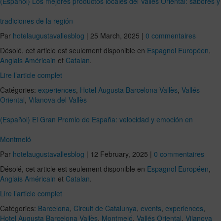
(Español) Los mejores productos locales del Vallès Oriental: sabores y
tradiciones de la región
Par
hotelaugustavallesblog
|
25 March, 2025
|
0 commentaires
Désolé, cet article est seulement disponible en
Espagnol Européen
,
Anglais Américain
et
Catalan
.
Lire l’article complet
Catégories:
experiences
,
Hotel Augusta Barcelona Vallès
,
Vallés
Oriental
,
Vilanova del Vallès
(Español) El Gran Premio de España: velocidad y emoción en
Montmeló
Par
hotelaugustavallesblog
|
12 February, 2025
|
0 commentaires
Désolé, cet article est seulement disponible en
Espagnol Européen
,
Anglais Américain
et
Catalan
.
Lire l’article complet
Catégories:
Barcelona
,
Circuit de Catalunya
,
events
,
experiences
,
Hotel Augusta Barcelona Vallès
,
Montmeló
,
Vallés Oriental
,
Vilanova