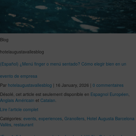
Blog
hotelaugustavallesblog
(Español) ¿Menú finger o menú sentado? Cómo elegir bien en un
evento de empresa
Par
hotelaugustavallesblog
|
16 January, 2026
|
0 commentaires
Désolé, cet article est seulement disponible en
Espagnol Européen
,
Anglais Américain
et
Catalan
.
Lire l’article complet
Catégories:
events
,
experiences
,
Granollers
,
Hotel Augusta Barcelona
Vallès
,
restaurant