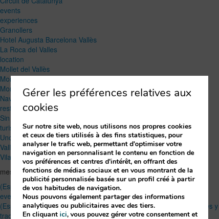
Circuit de Catalunya
events
experiences
Granollers
Hotel Augusta Barcelona Vallès
La Roca del Valles
location
Mollet del Vallès
Montmeló
Montornés del Vallès
Gérer les préférences relatives aux
Navidad
cookies
restaurant
Sin categoría
Sur notre site web, nous utilisons nos propres cookies
turism
et ceux de tiers utilisés à des fins statistiques, pour
Uncategorized
analyser le trafic web, permettant d'optimiser votre
Vallés Oriental
navigation en personnalisant le contenu en fonction de
Vilanova del Vallès
vos préférences et centres d'intérêt, en offrant des
fonctions de médias sociaux et en vous montrant de la
messagesDerniers
publicité personnalisée basée sur un profil créé à partir
(Español) ¿Menú finger o menú sentado? Cómo elegir bien en un
de vos habitudes de navigation.
evento de empresa
Nous pouvons également partager des informations
analytiques ou publicitaires avec des tiers.
(Español) Los mejores productos locales del Vallès Oriental: sabores y
En cliquant
ici
, vous pouvez gérer votre consentement et
tradiciones de la región