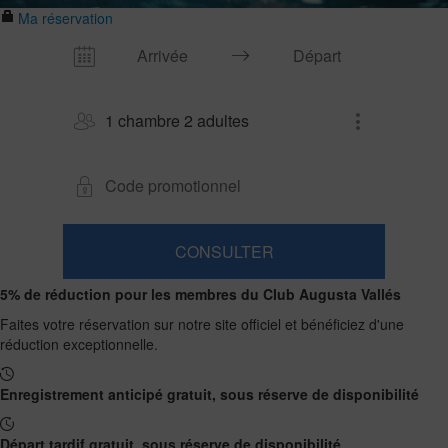
Ma réservation
1 chambre 2 adultes
CONSULTER
Chambre​
Ajouter
2
1
5% de réduction pour les membres du Club Augusta Vallés
0
chambre
adultes
Chambres
enfants
Recherche
De
Faites votre réservation sur notre site officiel et bénéficiez d'une
et
Jusqu'à
13
réduction exceptionnelle.
12
nombre
ans
ans
d’occupants
Enregistrement anticipé gratuit, sous réserve de disponibilité
Départ tardif gratuit, sous réserve de disponibilité