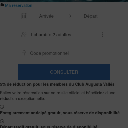
Ma réservation
1 chambre 2 adultes
CONSULTER
Chambre​
Ajouter
2
1
5% de réduction pour les membres du Club Augusta Vallés
0
chambre
adultes
Chambres
enfants
Recherche
De
Faites votre réservation sur notre site officiel et bénéficiez d'une
et
Jusqu'à
13
réduction exceptionnelle.
12
nombre
ans
ans
d’occupants
Enregistrement anticipé gratuit, sous réserve de disponibilité
Départ tardif gratuit, sous réserve de disponibilité