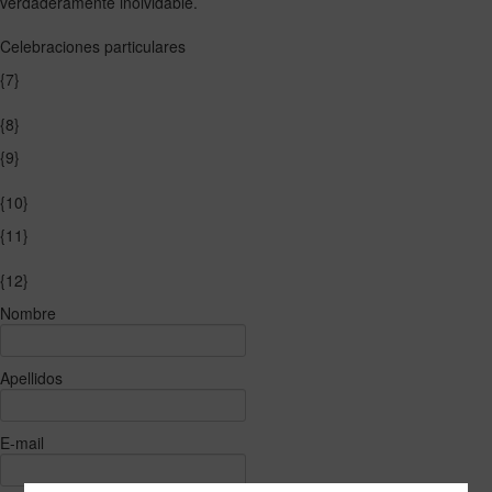
verdaderamente inolvidable.
Celebraciones particulares
{7}
{8}
{9}
{10}
{11}
{12}
Nombre
Apellidos
E-mail