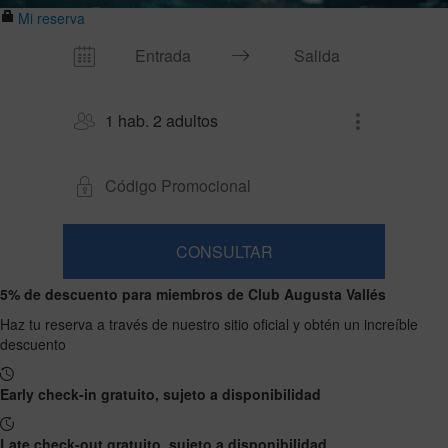
Mi reserva
1 hab. 2 adultos
CONSULTAR
Habitación
Añadir
2
1
5% de descuento para miembros de Club Augusta Vallés
0
habitación
adultos
Habitaciones
niños
Buscar
Desde
Haz tu reserva a través de nuestro sitio oficial y obtén un increíble
y
Hasta
13
descuento
12
ocupaciones
años
años
Early check-in gratuito, sujeto a disponibilidad
Late check-out gratuito, sujeto a disponibilidad